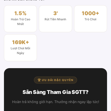
1.5%
3'
1000+
Hoàn Trả Cao
Rút Tiền Nhanh
Trò Chơi
Nhất
169K+
Lượt Chơi Mỗi
Ngày
🏆 ƯU ĐÃI ĐẶC QUYỀN
Sẵn Sàng Tham Gia SGTT?
Hoàn trả không giới hạn. Thưởng nhận ngay lập tức!