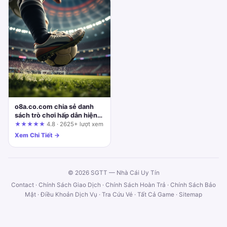
o8a.co.com chia sẻ danh
sách trò chơi hấp dẫn hiện
nay: Góc nhìn thận trọng
★★★★★
4.8 · 2625+ lượt xem
trước khi bạn quyết định
Xem Chi Tiết →
tham gia
© 2026 SGTT — Nhà Cái Uy Tín
Contact
·
Chính Sách Giao Dịch
·
Chính Sách Hoàn Trả
·
Chính Sách Bảo
Mật
·
Điều Khoản Dịch Vụ
·
Tra Cứu Vé
·
Tất Cả Game
·
Sitemap