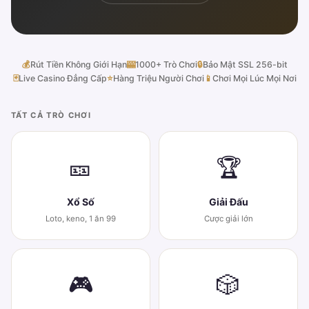
💰
Rút Tiền Không Giới Hạn
🎰
1000+ Trò Chơi
🔒
Bảo Mật SSL 256-bit
🃏
Live Casino Đẳng Cấp
⭐
Hàng Triệu Người Chơi
📱
Chơi Mọi Lúc Mọi Nơi
TẤT CẢ TRÒ CHƠI
🎫
🏆
Xổ Số
Giải Đấu
Loto, keno, 1 ăn 99
Cược giải lớn
🎮
🎲