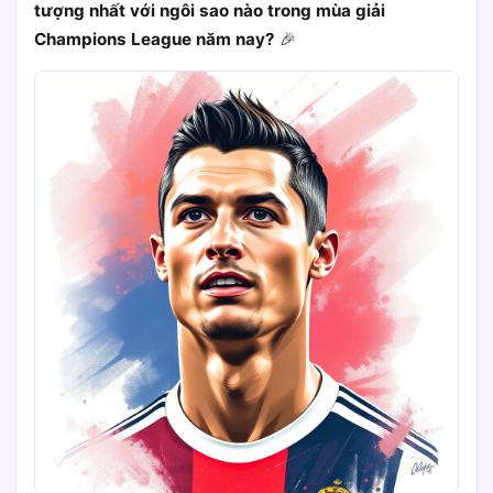
tượng nhất với ngôi sao nào trong mùa giải
Champions League năm nay?
🎉