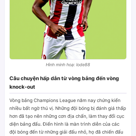
Hình minh hoạ: lode88
Câu chuyện hấp dẫn từ vòng bảng đến vòng
knock-out
Vòng bảng Champions League năm nay chứng kiến
nhiều bất ngờ thú vị. Những đội bóng bị đánh giá thấp
hơn đã tạo nên những cơn địa chấn, làm thay đổi cục
diện bảng đấu. Điển hình là màn trình diễn của các
đội bóng đến từ những giải đấu nhỏ, họ đã chiến đấu