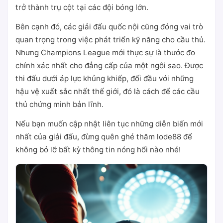
trở thành trụ cột tại các đội bóng lớn.
Bên cạnh đó, các giải đấu quốc nội cũng đóng vai trò
quan trọng trong việc phát triển kỹ năng cho cầu thủ.
Nhưng Champions League mới thực sự là thước đo
chính xác nhất cho đẳng cấp của một ngôi sao. Được
thi đấu dưới áp lực khủng khiếp, đối đầu với những
hậu vệ xuất sắc nhất thế giới, đó là cách để các cầu
thủ chứng minh bản lĩnh.
Nếu bạn muốn cập nhật liên tục những diễn biến mới
nhất của giải đấu, đừng quên ghé thăm lode88 để
không bỏ lỡ bất kỳ thông tin nóng hổi nào nhé!