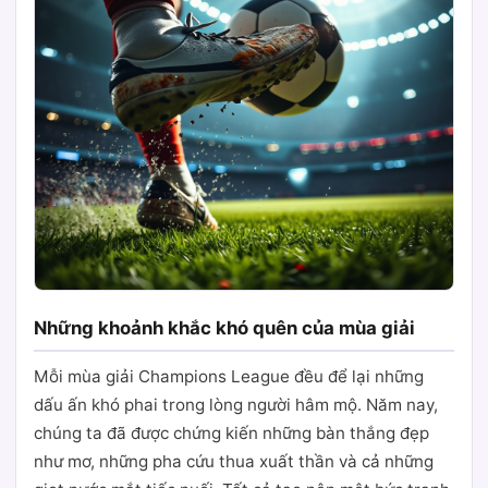
Những khoảnh khắc khó quên của mùa giải
Mỗi mùa giải Champions League đều để lại những
dấu ấn khó phai trong lòng người hâm mộ. Năm nay,
chúng ta đã được chứng kiến những bàn thắng đẹp
như mơ, những pha cứu thua xuất thần và cả những