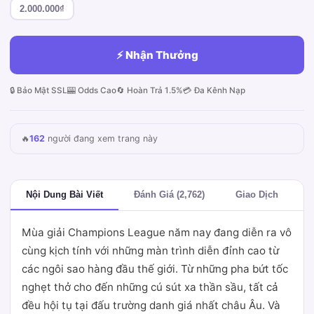
2.000.000₫
⚡ Nhận Thưởng
🔒 Bảo Mật SSL
🎰 Odds Cao
🔄 Hoàn Trả 1.5%
💳 Đa Kênh Nạp
🔥
162
người đang xem trang này
Nội Dung Bài Viết
Đánh Giá (2,762)
Giao Dịch
Mùa giải Champions League năm nay đang diễn ra vô
cùng kịch tính với những màn trình diễn đỉnh cao từ
các ngôi sao hàng đầu thế giới. Từ những pha bứt tốc
nghẹt thở cho đến những cú sút xa thần sầu, tất cả
đều hội tụ tại đấu trường danh giá nhất châu Âu. Và