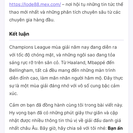
https://lode88.mex.com/
– nơi hội tụ những tin tức thể
thao mới nhất và những phân tích chuyên sâu từ các
chuyên gia hàng đầu.
Kết luận
Champions League mùa giải năm nay đang diễn ra
với tốc độ chóng mặt, và những ngôi sao đang tỏa
sáng rực rỡ trên sân cỏ. Từ Haaland, Mbappé đến
Bellingham, tất cả đều mang đến những màn trình
diễn đỉnh cao, làm mãn nhãn người hâm mộ. Đây thực
sự là một mùa giải đáng nhớ với vô số cung bậc cảm
xúc.
Cảm ơn bạn đã đồng hành cùng tôi trong bài viết này.
Hy vọng bạn đã có những phút giây thư giãn và cập
nhật được nhiều thông tin thú vị về giải đấu danh giá
nhất châu Âu. Bây giờ, hãy chia sẻ với tôi nhé:
Bạn ấn