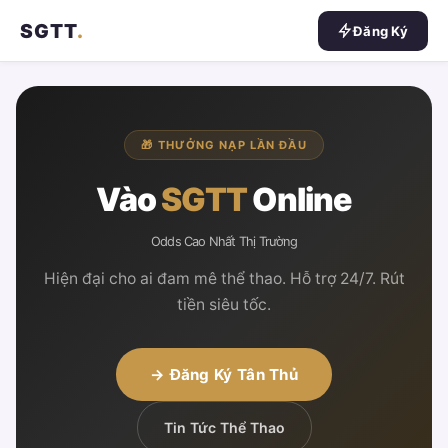
SGTT
.
Đăng Ký
🎁 THƯỞNG NẠP LẦN ĐẦU
Vào
SGTT
Online
Odds Cao Nhất Thị Trường
Hiện đại cho ai đam mê thể thao. Hỗ trợ 24/7. Rút
tiền siêu tốc.
→ Đăng Ký Tân Thủ
Tin Tức Thể Thao