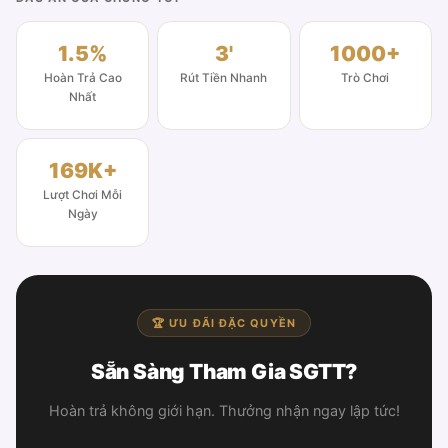
1.5%
3'
1000+
Hoàn Trả Cao
Rút Tiền Nhanh
Trò Chơi
Nhất
169K+
Lượt Chơi Mỗi
Ngày
🏆 ƯU ĐÃI ĐẶC QUYỀN
Sẵn Sàng Tham Gia SGTT?
Hoàn trả không giới hạn. Thưởng nhận ngay lập tức!