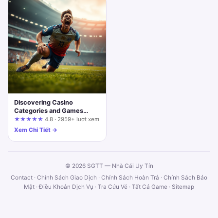
Discovering Casino
Categories and Games
Inside sc88.day: A Balanced
★★★★★
4.8 · 2959+ lượt xem
Review
Xem Chi Tiết →
© 2026 SGTT — Nhà Cái Uy Tín
Contact
·
Chính Sách Giao Dịch
·
Chính Sách Hoàn Trả
·
Chính Sách Bảo
Mật
·
Điều Khoản Dịch Vụ
·
Tra Cứu Vé
·
Tất Cả Game
·
Sitemap