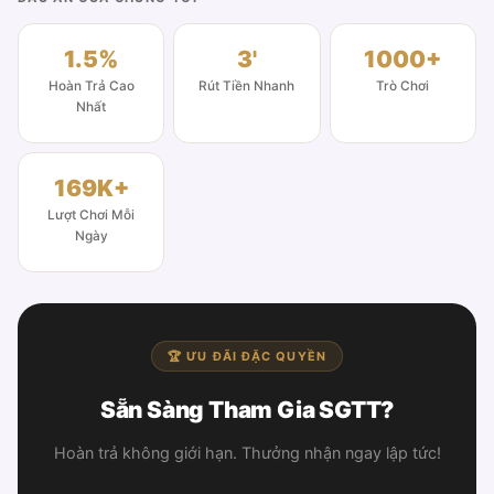
1.5%
3'
1000+
Hoàn Trả Cao
Rút Tiền Nhanh
Trò Chơi
Nhất
169K+
Lượt Chơi Mỗi
Ngày
🏆 ƯU ĐÃI ĐẶC QUYỀN
Sẵn Sàng Tham Gia SGTT?
Hoàn trả không giới hạn. Thưởng nhận ngay lập tức!