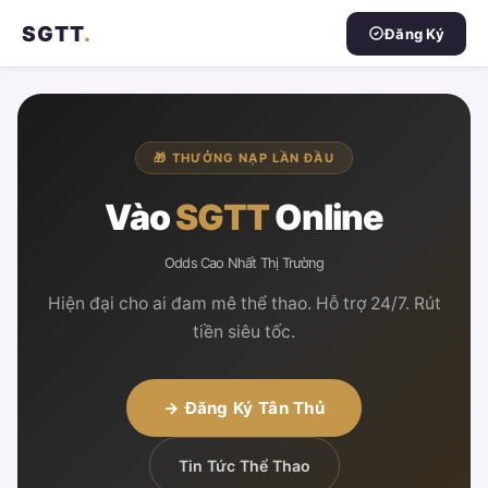
SGTT
.
Đăng Ký
🎁 THƯỞNG NẠP LẦN ĐẦU
Vào
SGTT
Online
Odds Cao Nhất Thị Trường
Hiện đại cho ai đam mê thể thao. Hỗ trợ 24/7. Rút
tiền siêu tốc.
→ Đăng Ký Tân Thủ
Tin Tức Thể Thao