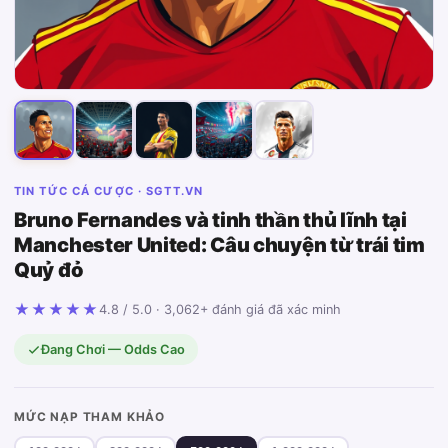
TIN TỨC CÁ CƯỢC · SGTT.VN
Bruno Fernandes và tinh thần thủ lĩnh tại
Manchester United: Câu chuyện từ trái tim
Quỷ đỏ
★★★★★
4.8 / 5.0 · 3,062+ đánh giá đã xác minh
Đang Chơi — Odds Cao
MỨC NẠP THAM KHẢO