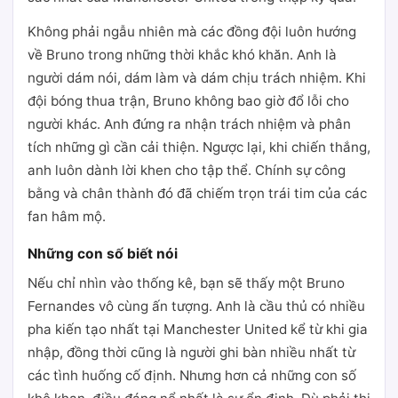
Không phải ngẫu nhiên mà các đồng đội luôn hướng
về Bruno trong những thời khắc khó khăn. Anh là
người dám nói, dám làm và dám chịu trách nhiệm. Khi
đội bóng thua trận, Bruno không bao giờ đổ lỗi cho
người khác. Anh đứng ra nhận trách nhiệm và phân
tích những gì cần cải thiện. Ngược lại, khi chiến thắng,
anh luôn dành lời khen cho tập thể. Chính sự công
bằng và chân thành đó đã chiếm trọn trái tim của các
fan hâm mộ.
Những con số biết nói
Nếu chỉ nhìn vào thống kê, bạn sẽ thấy một Bruno
Fernandes vô cùng ấn tượng. Anh là cầu thủ có nhiều
pha kiến tạo nhất tại Manchester United kể từ khi gia
nhập, đồng thời cũng là người ghi bàn nhiều nhất từ
các tình huống cố định. Nhưng hơn cả những con số