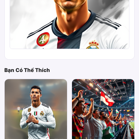
Bạn Có Thể Thích