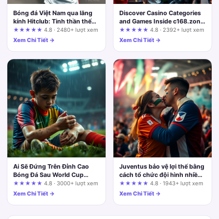
Bóng đá Việt Nam qua lăng
Discover Casino Categories
kính Hitclub: Tinh thần thế
and Games Inside c168.zone
hệ trẻ đang thổi bùng ngọn
– Who Fits and Who Doesn’t
★★★★★
4.8 · 2480+ lượt xem
★★★★★
4.8 · 2392+ lượt xem
lửa
Xem Chi Tiết →
Xem Chi Tiết →
Ai Sẽ Đứng Trên Đỉnh Cao
Juventus bảo vệ lợi thế bằng
Bóng Đá Sau World Cup
cách tổ chức đội hình nhiều
2026? 🌍⚽
lớp cùng Lucky88
★★★★★
4.8 · 3000+ lượt xem
★★★★★
4.8 · 1943+ lượt xem
Xem Chi Tiết →
Xem Chi Tiết →