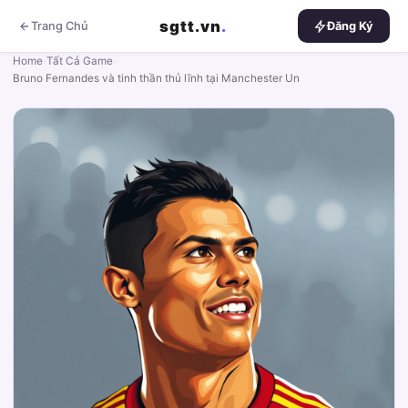
sgtt.vn
.
Trang Chủ
Đăng Ký
Home
›
Tất Cả Game
›
Bruno Fernandes và tinh thần thủ lĩnh tại Manchester Un