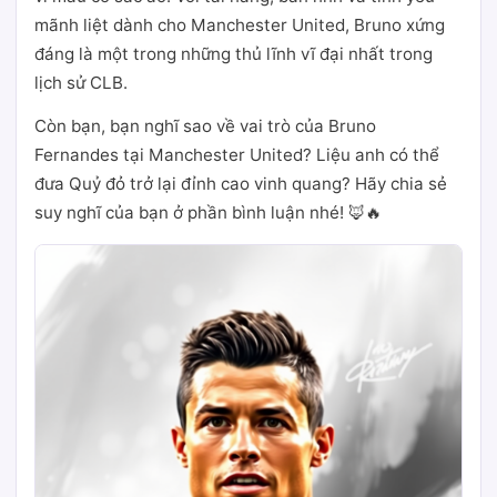
mãnh liệt dành cho Manchester United, Bruno xứng
đáng là một trong những thủ lĩnh vĩ đại nhất trong
lịch sử CLB.
Còn bạn, bạn nghĩ sao về vai trò của Bruno
Fernandes tại Manchester United? Liệu anh có thể
đưa Quỷ đỏ trở lại đỉnh cao vinh quang? Hãy chia sẻ
suy nghĩ của bạn ở phần bình luận nhé! 🦊🔥