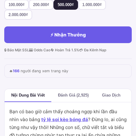
100.000₫
200.000₫
500.000₫
1.000.000₫
2.000.000₫
⚡ Nhận Thưởng
🔒 Bảo Mật SSL
🎰 Odds Cao
🔄 Hoàn Trả 1.5%
💳 Đa Kênh Nạp
🔥
166
người đang xem trang này
Nội Dung Bài Viết
Đánh Giá (2,925)
Giao Dịch
Bạn có bao giờ cảm thấy choáng ngợp khi lần đầu
nhìn vào bảng
tỷ lệ soi kèo bóng đá
? Đừng lo, ai cũng
từng như vậy thôi! Những con số, chữ viết tắt và biểu
đồ tưởng chừng phức tạp thực ra lại ẩn chứa những