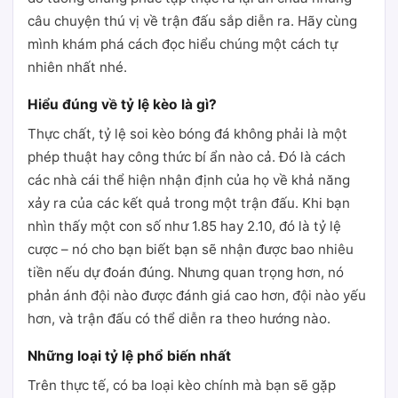
câu chuyện thú vị về trận đấu sắp diễn ra. Hãy cùng
mình khám phá cách đọc hiểu chúng một cách tự
nhiên nhất nhé.
Hiểu đúng về tỷ lệ kèo là gì?
Thực chất, tỷ lệ soi kèo bóng đá không phải là một
phép thuật hay công thức bí ẩn nào cả. Đó là cách
các nhà cái thể hiện nhận định của họ về khả năng
xảy ra của các kết quả trong một trận đấu. Khi bạn
nhìn thấy một con số như 1.85 hay 2.10, đó là tỷ lệ
cược – nó cho bạn biết bạn sẽ nhận được bao nhiêu
tiền nếu dự đoán đúng. Nhưng quan trọng hơn, nó
phản ánh đội nào được đánh giá cao hơn, đội nào yếu
hơn, và trận đấu có thể diễn ra theo hướng nào.
Những loại tỷ lệ phổ biến nhất
Trên thực tế, có ba loại kèo chính mà bạn sẽ gặp