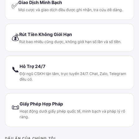
Giao Dịch Minh Bạch
✅
Mọi cược và giao dịch đều được ghi nhận, tra cứu dễ dàng.
Rút Tiền Không Giới Hạn
💰
Rút bao nhiêu cũng được, không giới hạn số lần và số tiền.
Hỗ Trợ 24/7
📞
Đội ngũ CSKH tận tâm, trực tuyến 24/7. Chat, Zalo, Telegram
đều có.
Giấy Phép Hợp Pháp
📜
Hoạt động dưới giấy phép quốc tế, minh bạch và pháp lý rõ
ràng.
DẤU ẤN CỦA CHÚNG TÔI