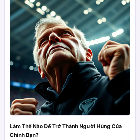
Làm Thế Nào Để Trở Thành Người Hùng Của
Chính Bạn?