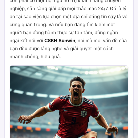
còn phải có một đội ngũ hỗ trợ khách hàng chuyên
nghiệp, sẵn sàng giải đáp mọi thắc mắc 24/7. Đó là lý
do tại sao việc lựa chọn một địa chỉ đáng tin cậy là vô
cùng quan trọng. Và nếu bạn đang tìm kiếm một
người bạn đồng hành thực sự tận tâm, đừng ngần
ngại kết nối với
CSKH Sunwin
, nơi mà mọi vấn đề của
bạn đều được lắng nghe và giải quyết một cách
nhanh chóng, hiệu quả.