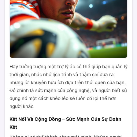
Hãy tưởng tượng một trợ lý ảo có thể giúp bạn quản lý
thời gian, nhắc nhở lịch trình và thậm chí đưa ra
những lời khuyên hữu ích dựa trên thói quen của bạn.
Đó chính là sức mạnh của công nghệ, và người biết sử
dụng nó một cách khéo léo sẽ luôn có lợi thế hơn
người khác.
Kết Nối Và Cộng Đồng – Sức Mạnh Của Sự Đoàn
Kết