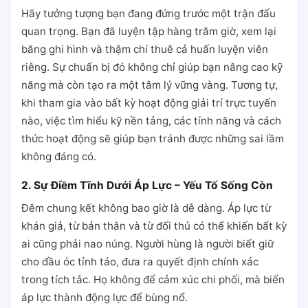
Hãy tưởng tượng bạn đang đứng trước một trận đấu
quan trọng. Bạn đã luyện tập hàng trăm giờ, xem lại
băng ghi hình và thậm chí thuê cả huấn luyện viên
riêng. Sự chuẩn bị đó không chỉ giúp bạn nâng cao kỹ
năng mà còn tạo ra một tâm lý vững vàng. Tương tự,
khi tham gia vào bất kỳ hoạt động giải trí trực tuyến
nào, việc tìm hiểu kỹ nền tảng, các tính năng và cách
thức hoạt động sẽ giúp bạn tránh được những sai lầm
không đáng có.
2. Sự Điềm Tĩnh Dưới Áp Lực – Yếu Tố Sống Còn
Đêm chung kết không bao giờ là dễ dàng. Áp lực từ
khán giả, từ bản thân và từ đối thủ có thể khiến bất kỳ
ai cũng phải nao núng. Người hùng là người biết giữ
cho đầu óc tỉnh táo, đưa ra quyết định chính xác
trong tích tắc. Họ không để cảm xúc chi phối, mà biến
áp lực thành động lực để bùng nổ.