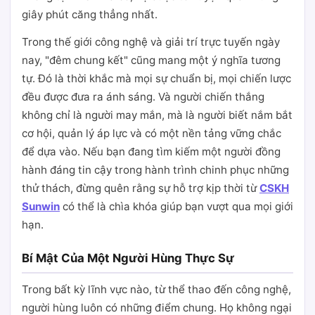
giây phút căng thẳng nhất.
Trong thế giới công nghệ và giải trí trực tuyến ngày
nay, "đêm chung kết" cũng mang một ý nghĩa tương
tự. Đó là thời khắc mà mọi sự chuẩn bị, mọi chiến lược
đều được đưa ra ánh sáng. Và người chiến thắng
không chỉ là người may mắn, mà là người biết nắm bắt
cơ hội, quản lý áp lực và có một nền tảng vững chắc
để dựa vào. Nếu bạn đang tìm kiếm một người đồng
hành đáng tin cậy trong hành trình chinh phục những
thử thách, đừng quên rằng sự hỗ trợ kịp thời từ
CSKH
Sunwin
có thể là chìa khóa giúp bạn vượt qua mọi giới
hạn.
Bí Mật Của Một Người Hùng Thực Sự
Trong bất kỳ lĩnh vực nào, từ thể thao đến công nghệ,
người hùng luôn có những điểm chung. Họ không ngại