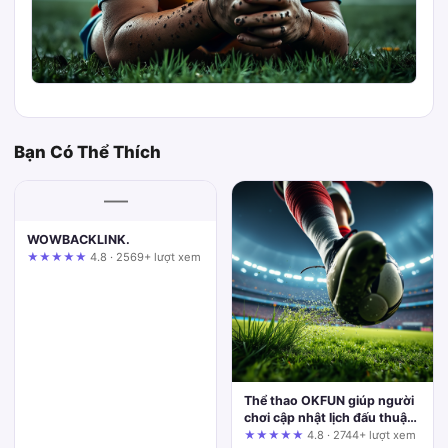
Bạn Có Thể Thích
—
WOWBACKLINK.
★★★★★
4.8 · 2569+ lượt xem
Thể thao OKFUN giúp người
chơi cập nhật lịch đấu thuận
tiện hơn
★★★★★
4.8 · 2744+ lượt xem